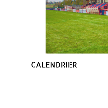
CALENDRIER